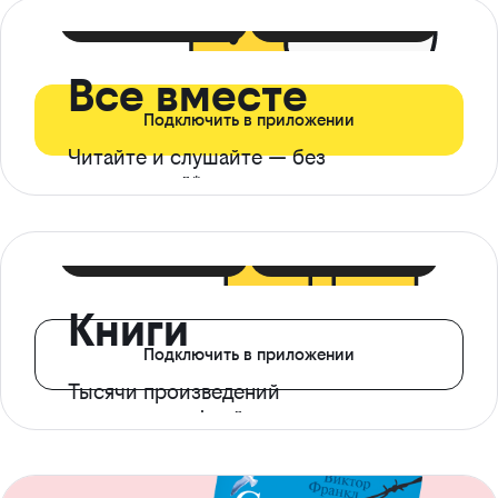
399 ₽ в мес
21 ₽ в день
Все вместе
Подключить в приложении
Читайте и слушайте — без
ограничений*
299 ₽ в мес
14 ₽ в день
Книги
Подключить в приложении
Тысячи произведений
с доступом офлайн