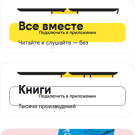
399 ₽ в мес
21 ₽ в день
Все вместе
Подключить в приложении
Читайте и слушайте — без
ограничений*
299 ₽ в мес
14 ₽ в день
Книги
Подключить в приложении
Тысячи произведений
с доступом офлайн