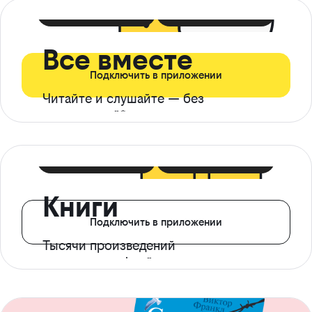
399 ₽ в мес
21 ₽ в день
Все вместе
Подключить в приложении
Читайте и слушайте — без
ограничений*
299 ₽ в мес
14 ₽ в день
Книги
Подключить в приложении
Тысячи произведений
с доступом офлайн