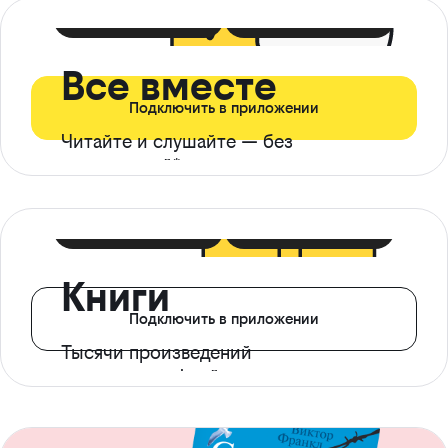
399 ₽ в мес
21 ₽ в день
Все вместе
Подключить в приложении
Читайте и слушайте — без
ограничений*
299 ₽ в мес
14 ₽ в день
Книги
Подключить в приложении
Тысячи произведений
с доступом офлайн