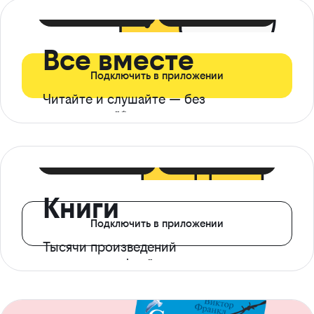
399 ₽ в мес
21 ₽ в день
Все вместе
Подключить в приложении
Читайте и слушайте — без
ограничений*
299 ₽ в мес
14 ₽ в день
Книги
Подключить в приложении
Тысячи произведений
с доступом офлайн