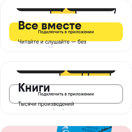
399 ₽ в мес
21 ₽ в день
Все вместе
Подключить в приложении
Читайте и слушайте — без
ограничений*
299 ₽ в мес
14 ₽ в день
Книги
Подключить в приложении
Тысячи произведений
с доступом офлайн