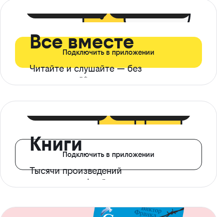
399 ₽ в мес
21 ₽ в день
Все вместе
Подключить в приложении
Читайте и слушайте — без
ограничений*
299 ₽ в мес
14 ₽ в день
Книги
Подключить в приложении
Тысячи произведений
с доступом офлайн