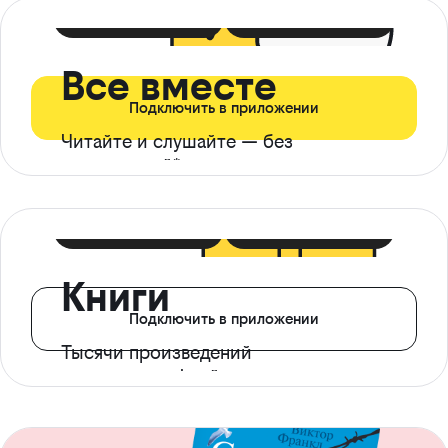
399 ₽ в мес
21 ₽ в день
Все вместе
Подключить в приложении
Читайте и слушайте — без
ограничений*
299 ₽ в мес
14 ₽ в день
Книги
Подключить в приложении
Тысячи произведений
с доступом офлайн