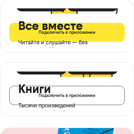
399 ₽ в мес
21 ₽ в день
Все вместе
Подключить в приложении
Читайте и слушайте — без
ограничений*
299 ₽ в мес
14 ₽ в день
Книги
Подключить в приложении
Тысячи произведений
с доступом офлайн