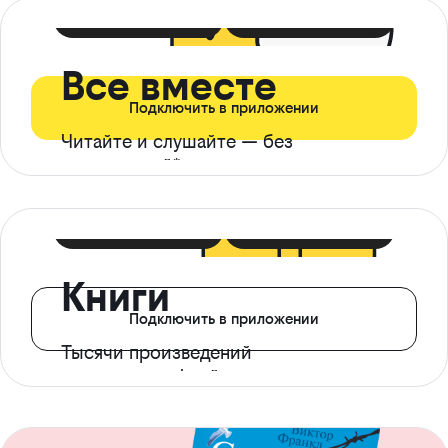
399 ₽ в мес
21 ₽ в день
Все вместе
Подключить в приложении
Читайте и слушайте — без
ограничений*
299 ₽ в мес
14 ₽ в день
Книги
Подключить в приложении
Тысячи произведений
с доступом офлайн