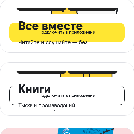
399 ₽ в мес
21 ₽ в день
Все вместе
Подключить в приложении
Читайте и слушайте — без
ограничений*
299 ₽ в мес
14 ₽ в день
Книги
Подключить в приложении
Тысячи произведений
с доступом офлайн