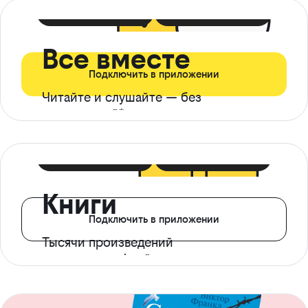
399 ₽ в мес
21 ₽ в день
Все вместе
Подключить в приложении
Читайте и слушайте — без
ограничений*
299 ₽ в мес
14 ₽ в день
Книги
Подключить в приложении
Тысячи произведений
с доступом офлайн