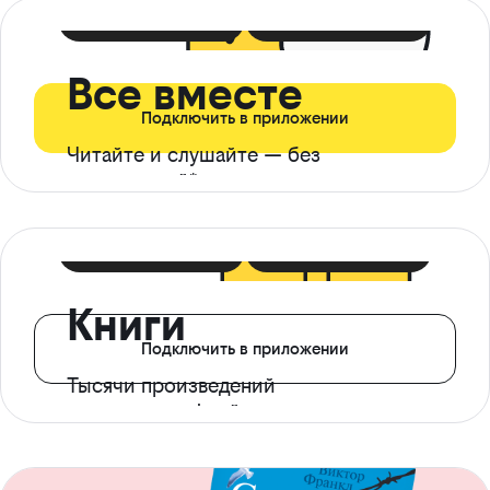
399 ₽ в мес
21 ₽ в день
Все вместе
Подключить в приложении
Читайте и слушайте — без
ограничений*
299 ₽ в мес
14 ₽ в день
Книги
Подключить в приложении
Тысячи произведений
с доступом офлайн