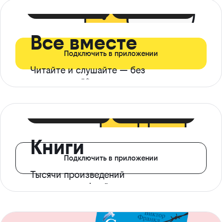
399 ₽ в мес
21 ₽ в день
Все вместе
Подключить в приложении
Читайте и слушайте — без
ограничений*
299 ₽ в мес
14 ₽ в день
Книги
Подключить в приложении
Тысячи произведений
с доступом офлайн