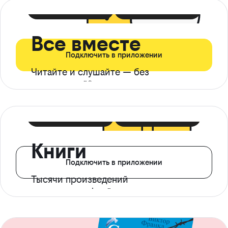
399 ₽ в мес
21 ₽ в день
Все вместе
Подключить в приложении
Читайте и слушайте — без
ограничений*
299 ₽ в мес
14 ₽ в день
Книги
Подключить в приложении
Тысячи произведений
с доступом офлайн