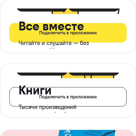
399 ₽ в мес
21 ₽ в день
Все вместе
Подключить в приложении
Читайте и слушайте — без
ограничений*
299 ₽ в мес
14 ₽ в день
Книги
Подключить в приложении
Тысячи произведений
с доступом офлайн