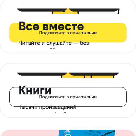
399 ₽ в мес
21 ₽ в день
Все вместе
Подключить в приложении
Читайте и слушайте — без
ограничений*
299 ₽ в мес
14 ₽ в день
Книги
Подключить в приложении
Тысячи произведений
с доступом офлайн