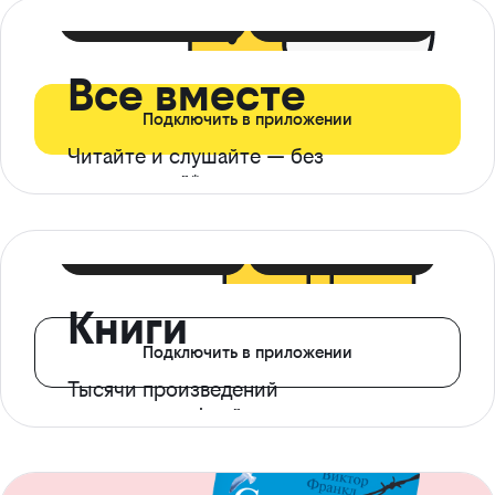
399 ₽ в мес
21 ₽ в день
Все вместе
Подключить в приложении
Читайте и слушайте — без
ограничений*
299 ₽ в мес
14 ₽ в день
Книги
Подключить в приложении
Тысячи произведений
с доступом офлайн