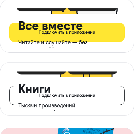
399 ₽ в мес
21 ₽ в день
Все вместе
Подключить в приложении
Читайте и слушайте — без
ограничений*
299 ₽ в мес
14 ₽ в день
Книги
Подключить в приложении
Тысячи произведений
с доступом офлайн