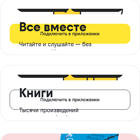
399 ₽ в мес
21 ₽ в день
Все вместе
Подключить в приложении
Читайте и слушайте — без
ограничений*
299 ₽ в мес
14 ₽ в день
Книги
Подключить в приложении
Тысячи произведений
с доступом офлайн