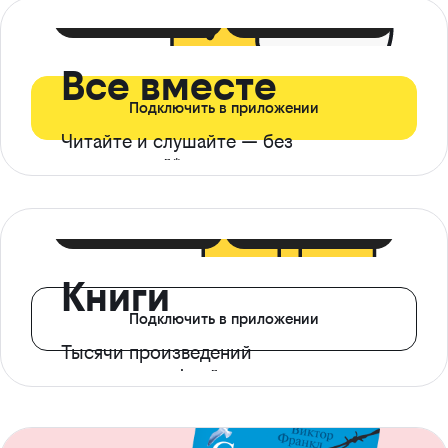
399 ₽ в мес
21 ₽ в день
Все вместе
Подключить в приложении
Читайте и слушайте — без
ограничений*
299 ₽ в мес
14 ₽ в день
Книги
Подключить в приложении
Тысячи произведений
с доступом офлайн