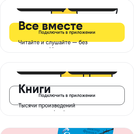
399 ₽ в мес
21 ₽ в день
Все вместе
Подключить в приложении
Читайте и слушайте — без
ограничений*
299 ₽ в мес
14 ₽ в день
Книги
Подключить в приложении
Тысячи произведений
с доступом офлайн