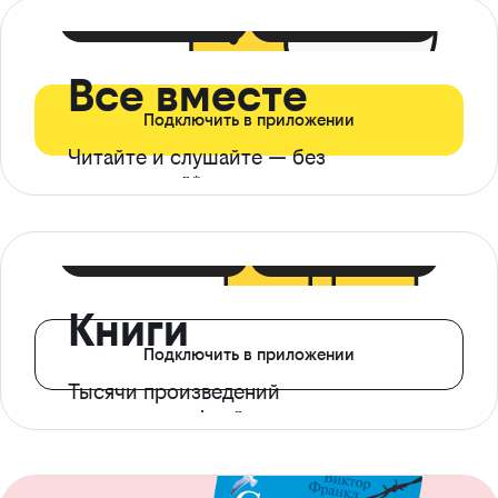
399 ₽ в мес
21 ₽ в день
Все вместе
Подключить в приложении
Читайте и слушайте — без
ограничений*
299 ₽ в мес
14 ₽ в день
Книги
Подключить в приложении
Тысячи произведений
с доступом офлайн