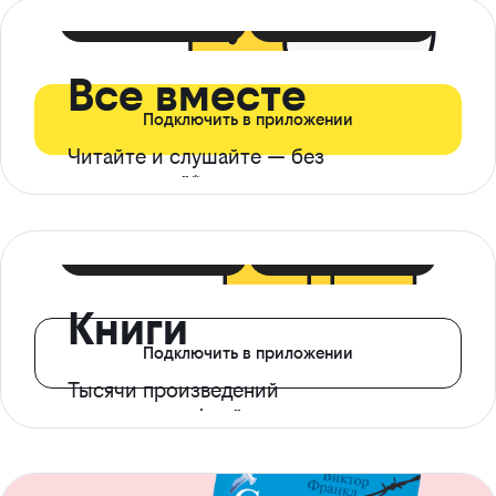
399 ₽ в мес
21 ₽ в день
Все вместе
Подключить в приложении
Читайте и слушайте — без
ограничений*
299 ₽ в мес
14 ₽ в день
Книги
Подключить в приложении
Тысячи произведений
с доступом офлайн