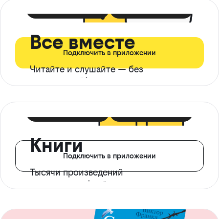
399 ₽ в мес
21 ₽ в день
Все вместе
Подключить в приложении
Читайте и слушайте — без
ограничений*
299 ₽ в мес
14 ₽ в день
Книги
Подключить в приложении
Тысячи произведений
с доступом офлайн