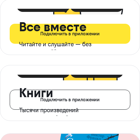
399 ₽ в мес
21 ₽ в день
Все вместе
Подключить в приложении
Читайте и слушайте — без
ограничений*
299 ₽ в мес
14 ₽ в день
Книги
Подключить в приложении
Тысячи произведений
с доступом офлайн