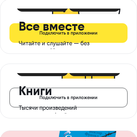
399 ₽ в мес
21 ₽ в день
Все вместе
Подключить в приложении
Читайте и слушайте — без
ограничений*
299 ₽ в мес
14 ₽ в день
Книги
Подключить в приложении
Тысячи произведений
с доступом офлайн