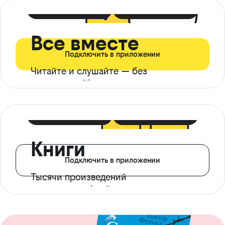
399 ₽ в мес
21 ₽ в день
Все вместе
Подключить в приложении
Читайте и слушайте — без
ограничений*
299 ₽ в мес
14 ₽ в день
Книги
Подключить в приложении
Тысячи произведений
с доступом офлайн