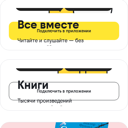
399 ₽ в мес
21 ₽ в день
Все вместе
Подключить в приложении
Читайте и слушайте — без
ограничений*
299 ₽ в мес
14 ₽ в день
Книги
Подключить в приложении
Тысячи произведений
с доступом офлайн