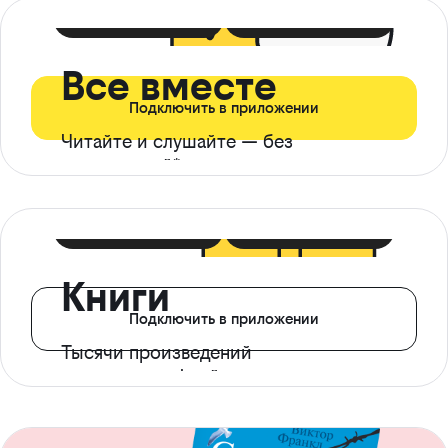
399 ₽ в мес
21 ₽ в день
Все вместе
Подключить в приложении
Читайте и слушайте — без
ограничений*
299 ₽ в мес
14 ₽ в день
Книги
Подключить в приложении
Тысячи произведений
с доступом офлайн