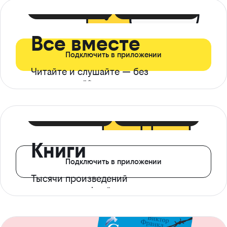
399 ₽ в мес
21 ₽ в день
Все вместе
Подключить в приложении
Читайте и слушайте — без
ограничений*
299 ₽ в мес
14 ₽ в день
Книги
Подключить в приложении
Тысячи произведений
с доступом офлайн