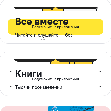
399 ₽ в мес
21 ₽ в день
Все вместе
Подключить в приложении
Читайте и слушайте — без
ограничений*
299 ₽ в мес
14 ₽ в день
Книги
Подключить в приложении
Тысячи произведений
с доступом офлайн