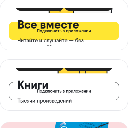
399 ₽ в мес
21 ₽ в день
Все вместе
Подключить в приложении
Читайте и слушайте — без
ограничений*
299 ₽ в мес
14 ₽ в день
Книги
Подключить в приложении
Тысячи произведений
с доступом офлайн