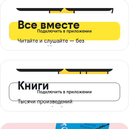
399 ₽ в мес
21 ₽ в день
Все вместе
Подключить в приложении
Читайте и слушайте — без
ограничений*
299 ₽ в мес
14 ₽ в день
Книги
Подключить в приложении
Тысячи произведений
с доступом офлайн