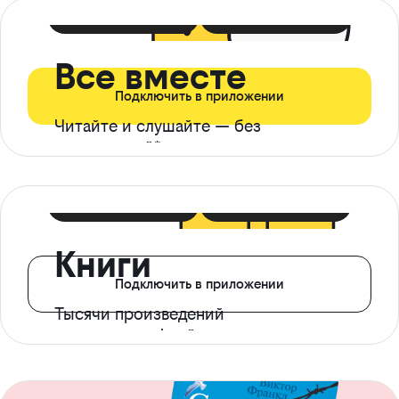
399 ₽ в мес
21 ₽ в день
Все вместе
Подключить в приложении
Читайте и слушайте — без
ограничений*
299 ₽ в мес
14 ₽ в день
Книги
Подключить в приложении
Тысячи произведений
с доступом офлайн