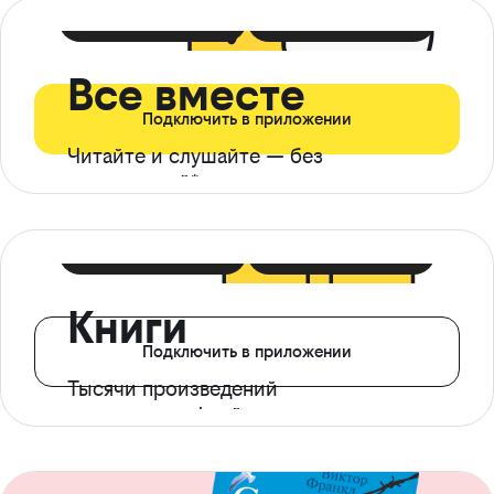
399 ₽ в мес
21 ₽ в день
Все вместе
Подключить в приложении
Читайте и слушайте — без
ограничений*
299 ₽ в мес
14 ₽ в день
Книги
Подключить в приложении
Тысячи произведений
с доступом офлайн