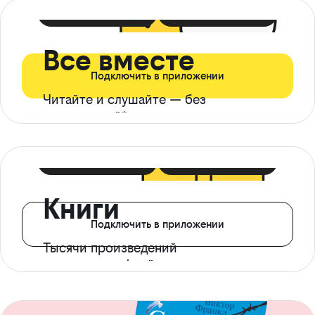
399 ₽ в мес
21 ₽ в день
Все вместе
Подключить в приложении
Читайте и слушайте — без
ограничений*
299 ₽ в мес
14 ₽ в день
Книги
Подключить в приложении
Тысячи произведений
с доступом офлайн