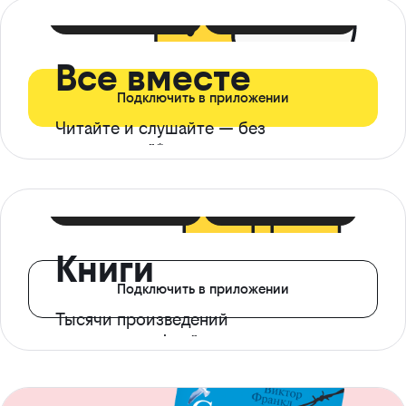
399 ₽ в мес
21 ₽ в день
Все вместе
Подключить в приложении
Читайте и слушайте — без
ограничений*
299 ₽ в мес
14 ₽ в день
Книги
Подключить в приложении
Тысячи произведений
с доступом офлайн