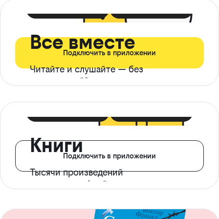
399 ₽ в мес
21 ₽ в день
Все вместе
Подключить в приложении
Читайте и слушайте — без
ограничений*
299 ₽ в мес
14 ₽ в день
Книги
Подключить в приложении
Тысячи произведений
с доступом офлайн