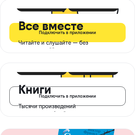
399 ₽ в мес
21 ₽ в день
Все вместе
Подключить в приложении
Читайте и слушайте — без
ограничений*
299 ₽ в мес
14 ₽ в день
Книги
Подключить в приложении
Тысячи произведений
с доступом офлайн