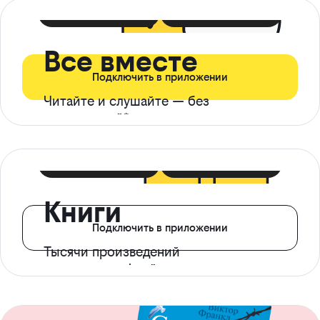
399 ₽ в мес
21 ₽ в день
Все вместе
Подключить в приложении
Читайте и слушайте — без
ограничений*
299 ₽ в мес
14 ₽ в день
Книги
Подключить в приложении
Тысячи произведений
с доступом офлайн