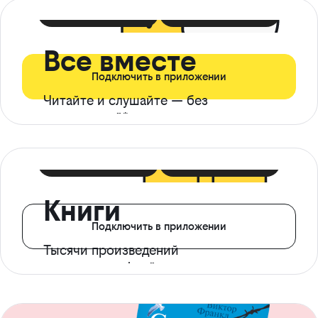
399 ₽ в мес
21 ₽ в день
Все вместе
Подключить в приложении
Читайте и слушайте — без
ограничений*
299 ₽ в мес
14 ₽ в день
Книги
Подключить в приложении
Тысячи произведений
с доступом офлайн