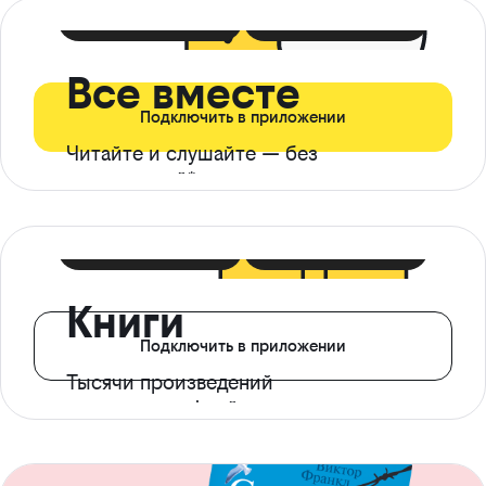
399 ₽ в мес
21 ₽ в день
Все вместе
Подключить в приложении
Читайте и слушайте — без
ограничений*
299 ₽ в мес
14 ₽ в день
Книги
Подключить в приложении
Тысячи произведений
с доступом офлайн