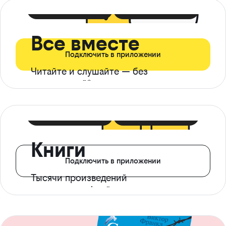
399 ₽ в мес
21 ₽ в день
Все вместе
Подключить в приложении
Читайте и слушайте — без
ограничений*
299 ₽ в мес
14 ₽ в день
Книги
Подключить в приложении
Тысячи произведений
с доступом офлайн