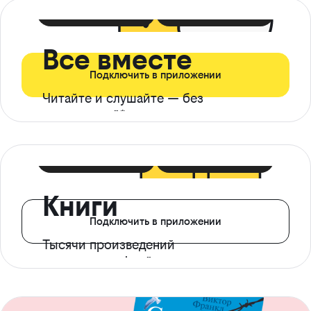
399 ₽ в мес
21 ₽ в день
Все вместе
Подключить в приложении
Читайте и слушайте — без
ограничений*
299 ₽ в мес
14 ₽ в день
Книги
Подключить в приложении
Тысячи произведений
с доступом офлайн