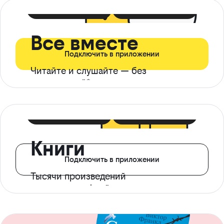
399 ₽ в мес
21 ₽ в день
Все вместе
Подключить в приложении
Читайте и слушайте — без
ограничений*
299 ₽ в мес
14 ₽ в день
Книги
Подключить в приложении
Тысячи произведений
с доступом офлайн