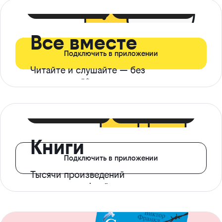
399 ₽ в мес
21 ₽ в день
Все вместе
Подключить в приложении
Читайте и слушайте — без
ограничений*
299 ₽ в мес
14 ₽ в день
Книги
Подключить в приложении
Тысячи произведений
с доступом офлайн