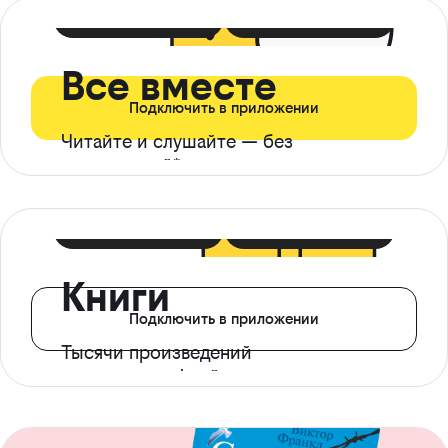
399 ₽ в мес
21 ₽ в день
Все вместе
Подключить в приложении
Читайте и слушайте — без
ограничений*
299 ₽ в мес
14 ₽ в день
Книги
Подключить в приложении
Тысячи произведений
с доступом офлайн