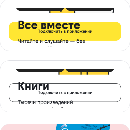
399 ₽ в мес
21 ₽ в день
Все вместе
Подключить в приложении
Читайте и слушайте — без
ограничений*
299 ₽ в мес
14 ₽ в день
Книги
Подключить в приложении
Тысячи произведений
с доступом офлайн