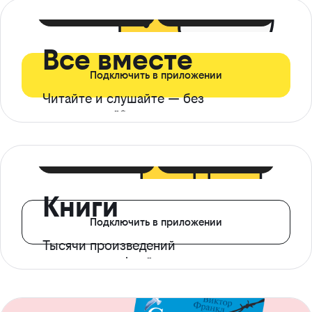
399 ₽ в мес
21 ₽ в день
Все вместе
Подключить в приложении
Читайте и слушайте — без
ограничений*
299 ₽ в мес
14 ₽ в день
Книги
Подключить в приложении
Тысячи произведений
с доступом офлайн